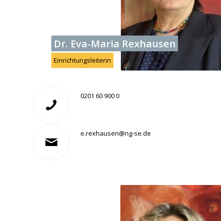
Dr. Eva-Maria Rexhausen
Einrichtungsleiterin
0201 60 900 0
e.rexhausen@ng-se.de