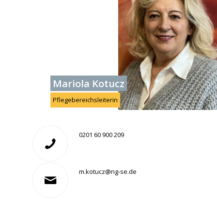
Mariola Kotucz
Pflegebereichsleiterin
0201 60 900 209
m.kotucz@ng-se.de