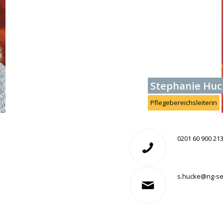
Stephanie Huc
Pflegebereichsleiterin
0201 60 900 21
s.hucke@ng-se