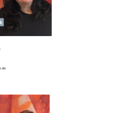
k
8
e.de