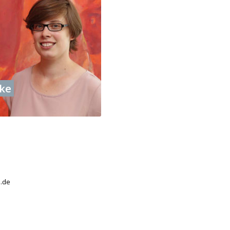
ke
3
.de